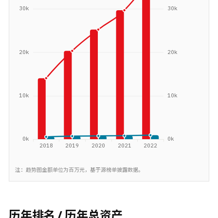
注：趋势图金额单位为百万元，基于源榜单披露数据。
历年排名 / 历年总资产