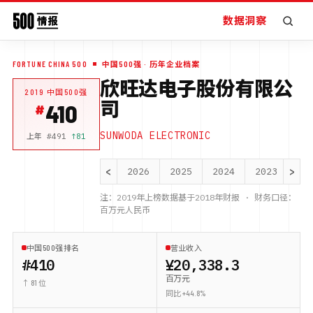
数据洞察
FORTUNE CHINA 500
中国500强
· 历年企业档案
欣旺达电子股份有限公
2019
中国500强
司
410
SUNWODA ELECTRONIC
上年 #
491
↑
81
<
>
2026
2025
2024
2023
20
注：
2019
年上榜数据基于
2018
年财报 · 财务口径：
百万元人民币
中国500强排名
营业收入
#410
¥20,338.3
百万元
↑ 81 位
同比 +44.8%