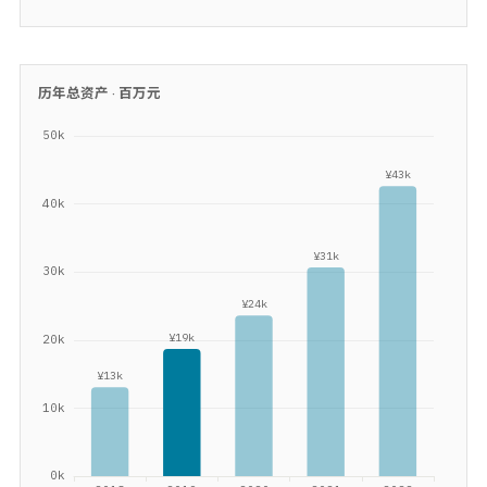
历年总资产 ·
百万元