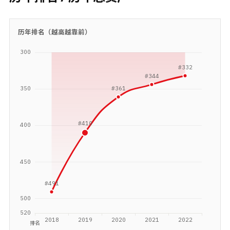
历年排名（越高越靠前）