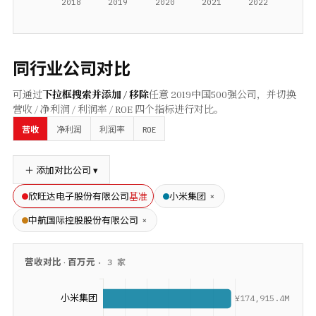
同行业公司对比
可通过
下拉框搜索并添加 / 移除
任意
2019
中国500强公司，并切换
营收 / 净利润 / 利润率 / ROE 四个指标进行对比。
ROE
营收
净利润
利润率
＋ 添加对比公司 ▾
基准
×
欣旺达电子股份有限公司
小米集团
×
中航国际控股股份有限公司
营收
对比 ·
百万元
·
3
家