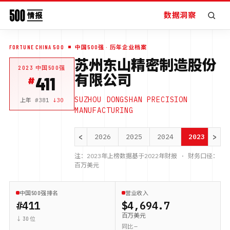
数据洞察
FORTUNE CHINA 500
中国500强
· 历年企业档案
苏州东山精密制造股份
2023
中国500强
有限公司
411
SUZHOU DONGSHAN PRECISION
上年 #
381
↓
30
MANUFACTURING
<
>
2026
2025
2024
2023
20
注：
2023
年上榜数据基于
2022
年财报 · 财务口径：
百万美元
中国500强排名
营业收入
#411
$4,694.7
百万美元
↓ 30 位
同比 —