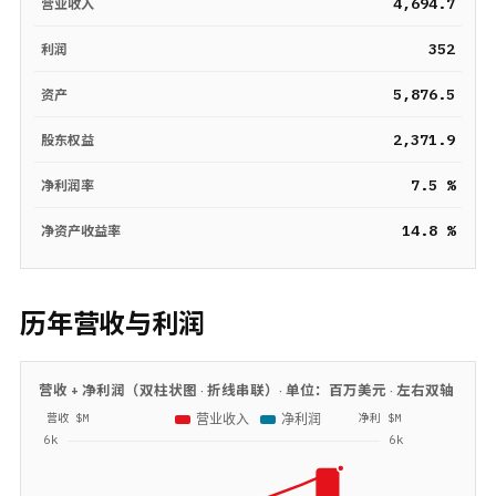
4,694.7
营业收入
352
利润
5,876.5
资产
2,371.9
股东权益
7.5 %
净利润率
14.8 %
净资产收益率
历年营收与利润
营收 + 净利润（双柱状图 · 折线串联）· 单位：
百万美元
· 左右双轴