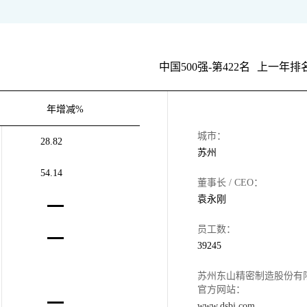
中国500强-第422名
上一年排名
年增减%
城市：
28.82
苏州
54.14
董事长 / CEO：
袁永刚
员工数：
39245
苏州东山精密制造股份有
官方网站：
www.dsbj.com