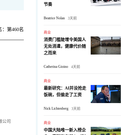
节奏
Beatrice Nolan
3天前
：第460名
商业
消费门槛陡增令美国人
无处消遣，健康代价随
之而来
Catherina Gioino
4天前
商业
最新研究：AI并没抢走
饭碗，但偷走了工资
Nick Lichtenberg
3天前
限公司
商业
中国大陆唯一新入榜企