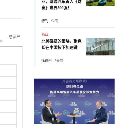
业，奇瑞汽车首入《财
富》世界500强！
特刊
今天
商业
总资产
北美碰壁的策略，耐克
却在中国按下加速键
徐晓彤
5天前