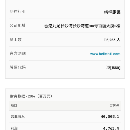
所在行业
纺织服装
公司地址
香港九龙长沙湾长沙湾道918号百丽大厦9楼
员工数
116,263 人
官方网站
www.belleintl.com
股票代码
港[1880]
财务数据 ·
2014
（
百万元
）
项目
百万元
40,008.1
营业收入
4,763.9
利润