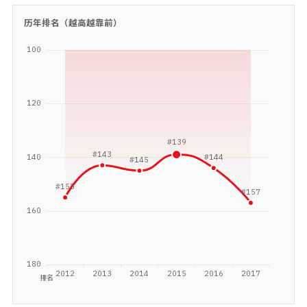
历年排名（越高越靠前）