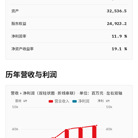
32,536.5
资产
24,923.2
股东权益
11.9 %
净利润率
19.1 %
净资产收益率
历年营收与利润
营收 + 净利润（双柱状图 · 折线串联）· 单位：
百万元
· 左右双轴