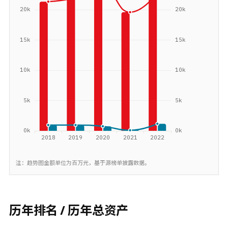
注：趋势图金额单位为百万元，基于源榜单披露数据。
历年排名 / 历年总资产