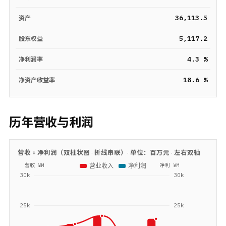
36,113.5
资产
5,117.2
股东权益
4.3 %
净利润率
18.6 %
净资产收益率
历年营收与利润
营收 + 净利润（双柱状图 · 折线串联）· 单位：
百万元
· 左右双轴