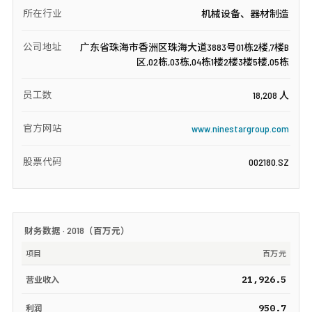
所在行业
机械设备、器材制造
公司地址
广东省珠海市香洲区珠海大道3883号01栋2楼,7楼B
区,02栋,03栋,04栋1楼2楼3楼5楼,05栋
员工数
18,208 人
官方网站
www.ninestargroup.com
股票代码
002180.SZ
财务数据 ·
2018
（
百万元
）
项目
百万元
21,926.5
营业收入
950.7
利润