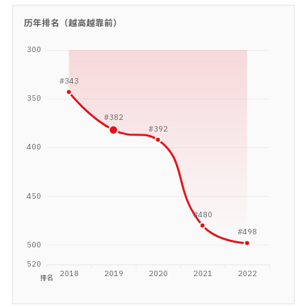
历年排名（越高越靠前）