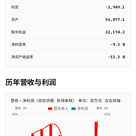
-2,949.1
利润
56,877.1
资产
22,174.2
股东权益
-9.3 %
净利润率
-13.3 %
净资产收益率
历年营收与利润
营收 + 净利润（双柱状图 · 折线串联）· 单位：
百万元
· 左右双轴