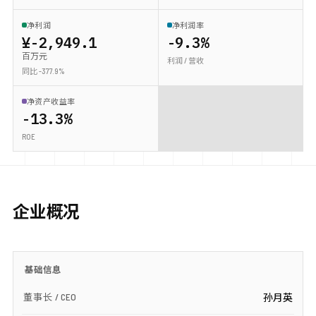
净利润
净利润率
¥-2,949.1
-9.3%
百万元
利润 / 营收
同比 -377.9%
净资产收益率
-13.3%
ROE
企业概况
基础信息
董事长 / CEO
孙月英