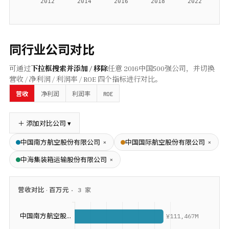
同行业公司对比
可通过
下拉框搜索并添加 / 移除
任意
2016
中国500强公司，并切换
营收 / 净利润 / 利润率 / ROE 四个指标进行对比。
ROE
营收
净利润
利润率
＋ 添加对比公司 ▾
×
×
中国南方航空股份有限公司
中国国际航空股份有限公司
×
中海集装箱运输股份有限公司
营收
对比 ·
百万元
·
3
家