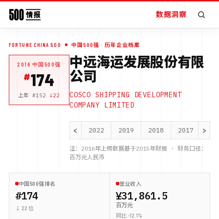
数据洞察
FORTUNE CHINA 500
中国500强
· 历年企业档案
中远海运发展股份有限
2016
中国500强
公司
174
COSCO SHIPPING DEVELOPMENT
上年 #
152
↓
22
COMPANY LIMITED
<
>
2022
2019
2018
2017
20
注：
2016
年上榜数据基于
2015
年财报 · 财务口径：
百万元人民币
中国500强排名
营业收入
#174
¥31,861.5
百万元
↓ 22 位
同比 -12.1%