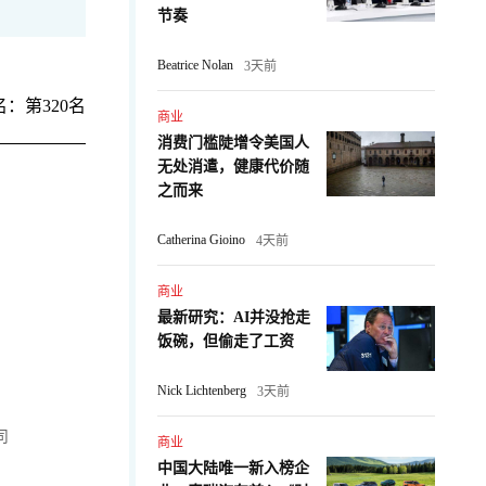
节奏
Beatrice Nolan
3天前
：第320名
商业
消费门槛陡增令美国人
无处消遣，健康代价随
之而来
Catherina Gioino
4天前
商业
最新研究：AI并没抢走
饭碗，但偷走了工资
Nick Lichtenberg
3天前
司
商业
中国大陆唯一新入榜企