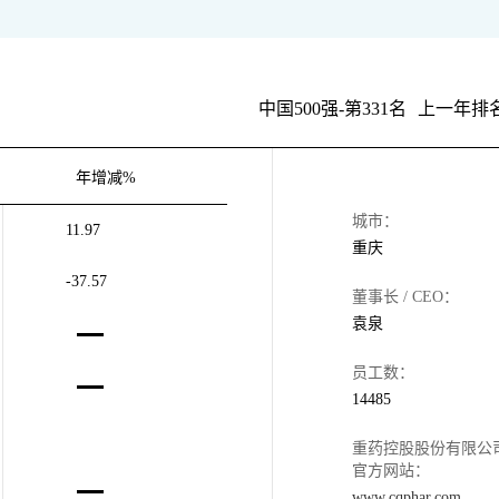
中国500强-第331名
上一年排名
年增减%
城市：
11.97
重庆
-37.57
董事长 / CEO：
袁泉
员工数：
14485
重药控股股份有限公
官方网站：
www.cqphar.com