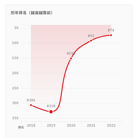
历年排名（越高越靠前）