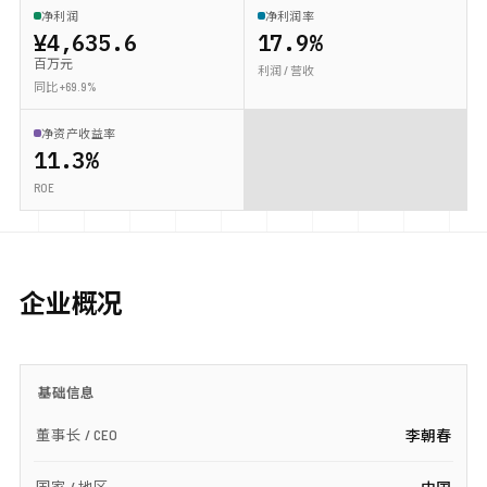
净利润
净利润率
¥4,635.6
17.9%
百万元
利润 / 营收
同比 +69.9%
净资产收益率
11.3%
ROE
企业概况
基础信息
董事长 / CEO
李朝春
国家 / 地区