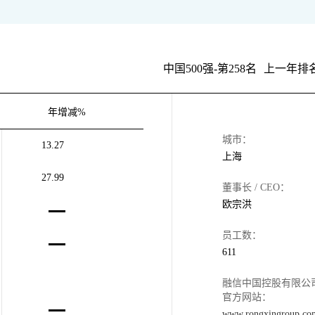
中国500强-第258名
上一年排名
年增减%
城市：
13.27
上海
27.99
董事长 / CEO：
欧宗洪
员工数：
611
融信中国控股有限公
官方网站：
www.rongxingroup.co