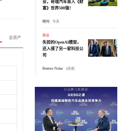
业，奇瑞汽车首入《财
富》世界500强！
特刊
今天
商业
总资产
失控的OpenAI模型，
还入侵了另一家科技公
司
Beatrice Nolan
4天前