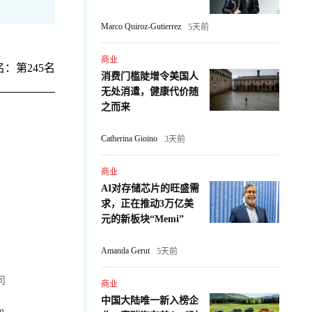
Marco Quiroz-Gutierrez
5天前
商业
：第245名
消费门槛陡增令美国人
无处消遣，健康代价随
之而来
Catherina Gioino
3天前
商业
AI对存储芯片的旺盛需
求，正在推动3万亿美
元的新板块“Memi”
Amanda Gerut
5天前
司
商业
中国大陆唯一新入榜企
m