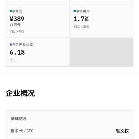
净利润
净利润率
¥389
1.7%
百万元
利润 / 营收
同比 +75%
净资产收益率
6.1%
ROE
企业概况
基础信息
董事长 / CEO
赵文权