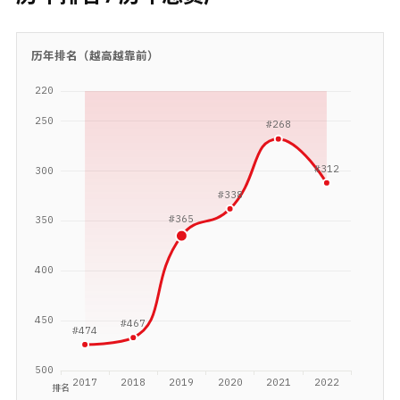
历年排名（越高越靠前）