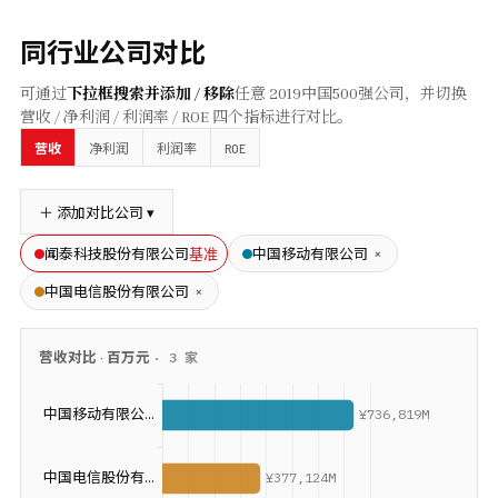
同行业公司对比
可通过
下拉框搜索并添加 / 移除
任意
2019
中国500强公司，并切换
营收 / 净利润 / 利润率 / ROE 四个指标进行对比。
ROE
营收
净利润
利润率
＋ 添加对比公司 ▾
基准
×
闻泰科技股份有限公司
中国移动有限公司
×
中国电信股份有限公司
营收
对比 ·
百万元
·
3
家