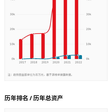
注：趋势图金额单位为百万元，基于源榜单披露数据。
历年排名 / 历年总资产