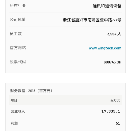
所在行业
通讯和通讯设备
公司地址
浙江省嘉兴市南湖区亚中路777号
员工数
3,594 人
官方网站
www.wingtech.com
股票代码
600745.SH
财务数据 ·
2018
（
百万元
）
项目
百万元
17,335.1
营业收入
61
利润