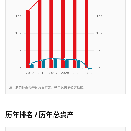
注：趋势图金额单位为百万元，基于源榜单披露数据。
历年排名 / 历年总资产