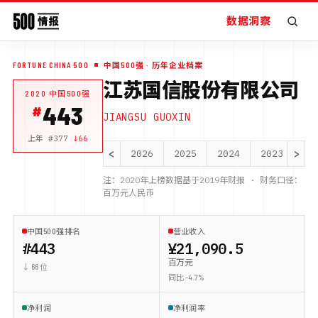
数据洞察
FORTUNE CHINA 500
中国500强
· 历年企业档案
江苏国信股份有限公司
2020
中国500强
443
JIANGSU GUOXIN
上年 #
377
↓
66
<
>
2026
2025
2024
2023
20
注：
2020
年上榜数据基于
2019
年财报 · 财务口径：
百万元人民币
中国500强排名
营业收入
#443
¥21,090.5
百万元
↓ 66 位
同比 -4.7%
净利润
净利润率