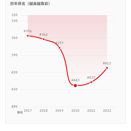
历年排名（越高越靠前）