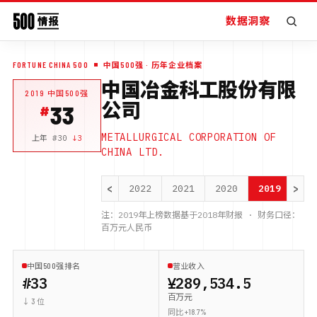
数据洞察
FORTUNE CHINA 500
中国500强
· 历年企业档案
中国冶金科工股份有限
2019
中国500强
公司
33
METALLURGICAL CORPORATION OF
上年 #
30
↓
3
CHINA LTD.
<
>
2022
2021
2020
2019
20
注：
2019
年上榜数据基于
2018
年财报 · 财务口径：
百万元人民币
中国500强排名
营业收入
#33
¥289,534.5
百万元
↓ 3 位
同比 +18.7%