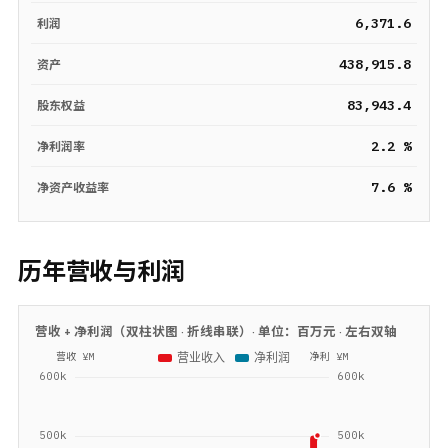
6,371.6
利润
438,915.8
资产
83,943.4
股东权益
2.2 %
净利润率
7.6 %
净资产收益率
历年营收与利润
营收 + 净利润（双柱状图 · 折线串联）· 单位：
百万元
· 左右双轴