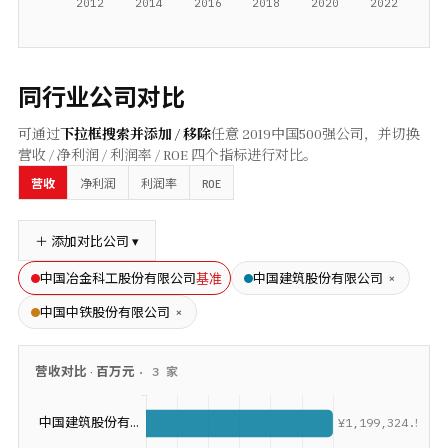
同行业公司对比
可通过
下拉框搜索并添加 / 移除
任意
2019
中国500强公司，并切换
营收 / 净利润 / 利润率 / ROE 四个指标进行对比。
ROE
营收
净利润
利润率
＋ 添加对比公司 ▾
基准
×
中国冶金科工股份有限公司
中国建筑股份有限公司
×
中国中铁股份有限公司
营收
对比 ·
百万元
·
3
家