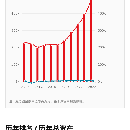
注：趋势图金额单位为百万元，基于源榜单披露数据。
历年排名 / 历年总资产