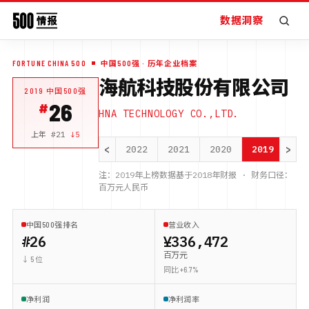
数据洞察
FORTUNE CHINA 500
中国500强
· 历年企业档案
海航科技股份有限公司
2019
中国500强
26
HNA TECHNOLOGY CO.,LTD.
上年 #
21
↓
5
<
>
2022
2021
2020
2019
20
注：
2019
年上榜数据基于
2018
年财报 · 财务口径：
百万元人民币
中国500强排名
营业收入
#26
¥336,472
百万元
↓ 5 位
同比 +6.7%
净利润
净利润率