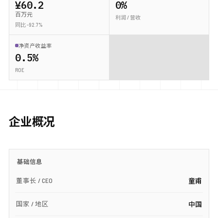
¥60.2
0%
百万元
利润 / 营收
同比 -92.7%
净资产收益率
0.5%
ROE
企业概况
基础信息
董事长 / CEO
童甫
国家 / 地区
中国