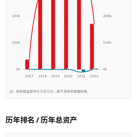
注：趋势图金额单位为百万元，基于源榜单披露数据。
历年排名 / 历年总资产