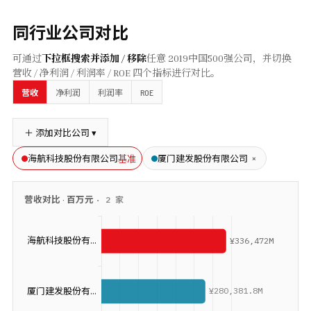
同行业公司对比
可通过
下拉框搜索并添加 / 移除
任意
2019
中国500强公司，并切换
营收 / 净利润 / 利润率 / ROE 四个指标进行对比。
ROE
营收
净利润
利润率
＋ 添加对比公司 ▾
基准
×
海航科技股份有限公司
厦门建发股份有限公司
营收
对比 ·
百万元
·
2
家