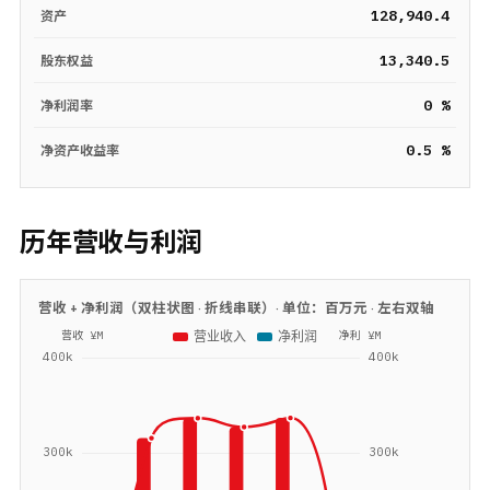
128,940.4
资产
13,340.5
股东权益
0 %
净利润率
0.5 %
净资产收益率
历年营收与利润
营收 + 净利润（双柱状图 · 折线串联）· 单位：
百万元
· 左右双轴