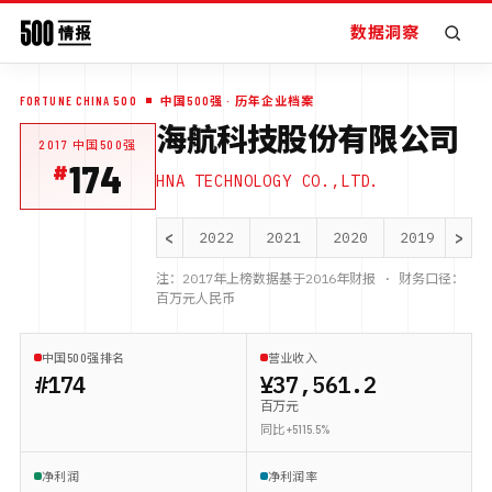
数据洞察
FORTUNE CHINA 500
中国500强
· 历年企业档案
海航科技股份有限公司
2017
中国500强
174
HNA TECHNOLOGY CO.,LTD.
<
>
2022
2021
2020
2019
20
注：
2017
年上榜数据基于
2016
年财报 · 财务口径：
百万元人民币
中国500强排名
营业收入
#174
¥37,561.2
百万元
同比 +5115.5%
净利润
净利润率