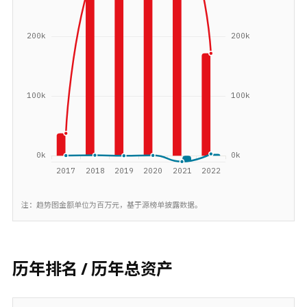
注：趋势图金额单位为百万元，基于源榜单披露数据。
历年排名 / 历年总资产