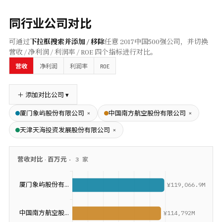
同行业公司对比
可通过
下拉框搜索并添加 / 移除
任意
2017
中国500强公司，并切换
营收 / 净利润 / 利润率 / ROE 四个指标进行对比。
ROE
营收
净利润
利润率
＋ 添加对比公司 ▾
×
×
厦门象屿股份有限公司
中国南方航空股份有限公司
×
天津天海投资发展股份有限公司
营收
对比 ·
百万元
·
3
家