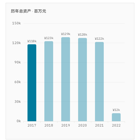
历年总资产 ·
百万元