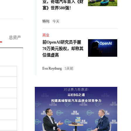
业，奇瑞汽车首入《财
富》世界500强！
特刊
今天
商业
总资产
前OpenAI研究员手握
70万美元股权，却称其
估值虚高
Eva Roytburg
5天前