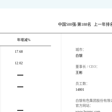
中国500强-第188名
上一年排名
年增减%
城市：
17.68
白银
12.02
董事长 / CEO：
王彬
员工数：
14801
白银有色集团股份有限
官方网站：
www.bynmc.com