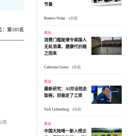
节奏
Beatrice Nolan
4天前
：第185名
商业
消费门槛陡增令美国人
无处消遣，健康代价随
之而来
Catherina Gioino
4天前
商业
最新研究：AI并没抢走
饭碗，但偷走了工资
Nick Lichtenberg
4天前
公司
商业
中国大陆唯一新入榜企