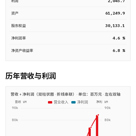
2,045.7
利润
61,249.9
资产
30,133.1
股东权益
4.6 %
净利润率
6.8 %
净资产收益率
历年营收与利润
营收 + 净利润（双柱状图 · 折线串联）· 单位：
百万元
· 左右双轴