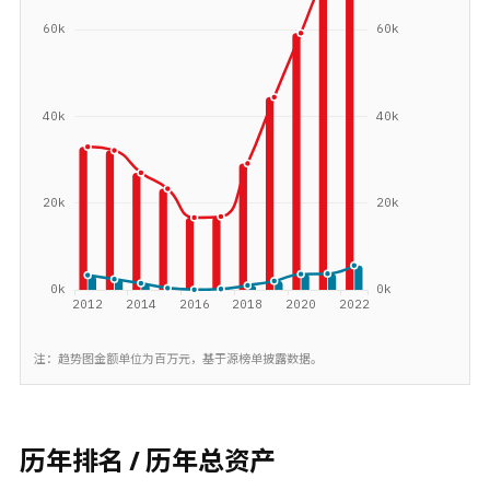
注：趋势图金额单位为百万元，基于源榜单披露数据。
历年排名 / 历年总资产