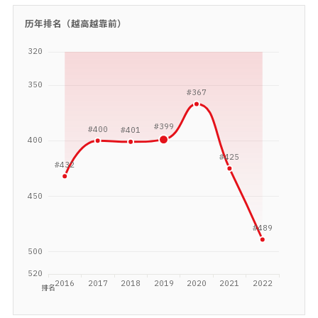
历年排名（越高越靠前）