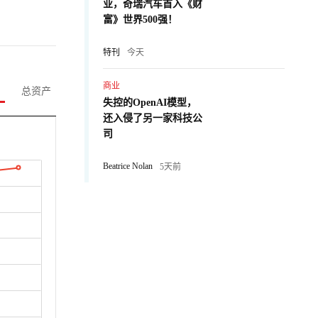
业，奇瑞汽车首入《财
富》世界500强！
特刊
今天
商业
总资产
失控的OpenAI模型，
还入侵了另一家科技公
司
Beatrice Nolan
5天前