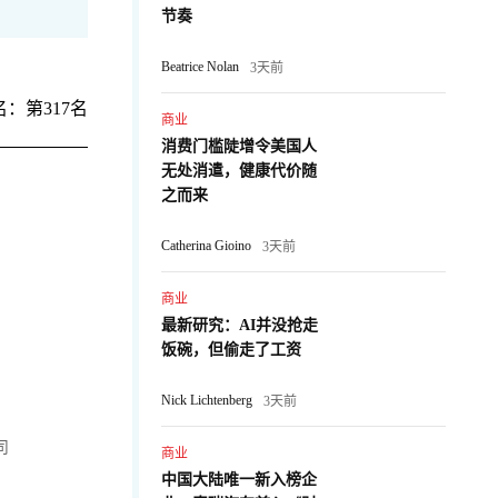
节奏
Beatrice Nolan
3天前
：第317名
商业
消费门槛陡增令美国人
无处消遣，健康代价随
之而来
Catherina Gioino
3天前
商业
最新研究：AI并没抢走
饭碗，但偷走了工资
Nick Lichtenberg
3天前
司
商业
中国大陆唯一新入榜企