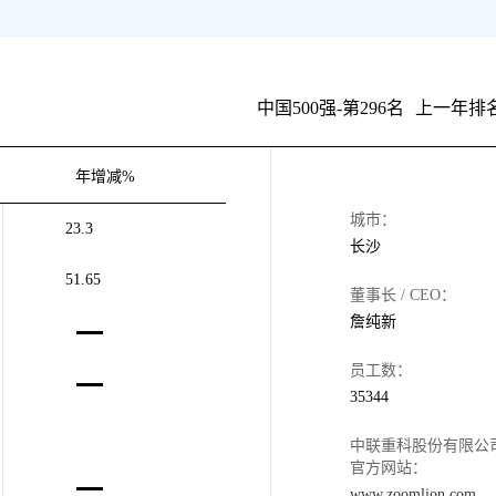
中国500强-第296名
上一年排名
年增减%
城市：
23.3
长沙
51.65
董事长 / CEO：
詹纯新
员工数：
35344
中联重科股份有限公
官方网站：
www.zoomlion.com