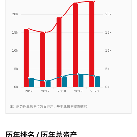
注：趋势图金额单位为百万元，基于源榜单披露数据。
历年排名 / 历年总资产