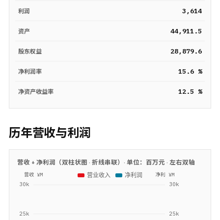
3,614
利润
44,911.5
资产
28,879.6
股东权益
15.6 %
净利润率
12.5 %
净资产收益率
历年营收与利润
营收 + 净利润（双柱状图 · 折线串联）· 单位：
百万元
· 左右双轴