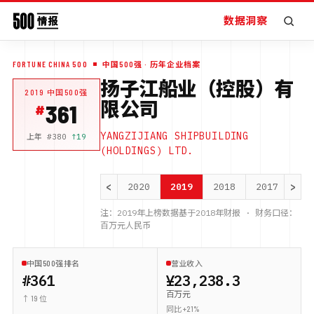
数据洞察
FORTUNE CHINA 500
中国500强
· 历年企业档案
扬子江船业（控股）有
2019
中国500强
限公司
361
YANGZIJIANG SHIPBUILDING
上年 #
380
↑
19
(HOLDINGS) LTD.
<
>
2020
2019
2018
2017
20
注：
2019
年上榜数据基于
2018
年财报 · 财务口径：
百万元人民币
中国500强排名
营业收入
#361
¥23,238.3
百万元
↑ 19 位
同比 +21%