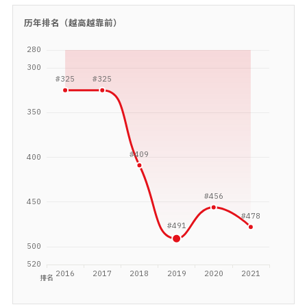
历年排名（越高越靠前）