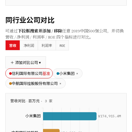
同行业公司对比
可通过
下拉框搜索并添加 / 移除
任意
2019
中国500强公司，并切换
营收 / 净利润 / 利润率 / ROE 四个指标进行对比。
ROE
营收
净利润
利润率
＋ 添加对比公司 ▾
基准
×
信利国际有限公司
小米集团
×
中航国际控股股份有限公司
营收
对比 ·
百万元
·
3
家