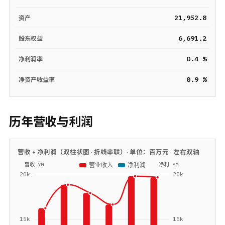
21,952.8
资产
6,691.2
股东权益
0.4 %
净利润率
0.9 %
净资产收益率
历年营收与利润
营收 + 净利润（双柱状图 · 折线串联）· 单位：
百万元
· 左右双轴