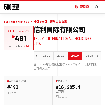
数据洞察
FORTUNE CHINA 500
中国500强
· 历年企业档案
信利国际有限公司
2019
中国500强
491
TRULY INTERNATIONAL HOLDINGS
LTD.
上年 #
409
↓
82
<
>
2021
2020
2019
2018
20
注：
2019
年上榜数据基于
2018
年财报 · 财务口径：
百万元人民币
中国500强排名
营业收入
#491
¥16,685.4
百万元
↓ 82 位
同比 -7.1%