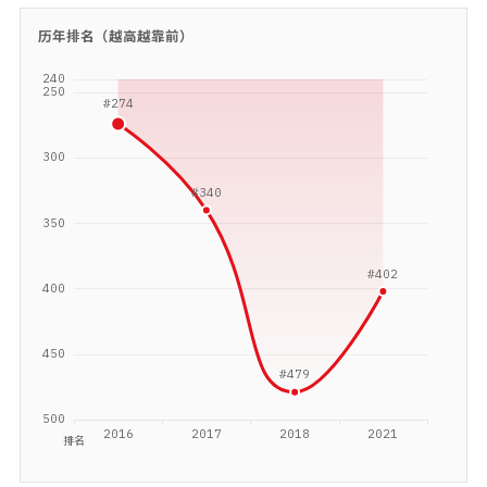
历年排名（越高越靠前）