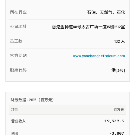
所在行业
石油、天然气、石化
公司地址
香港金钟道88号太古广场一座15楼1512室
员工数
132 人
官方网站
www.yanchangpetroleum.com
股票代码
港[346]
财务数据 ·
2015
（
百万元
）
项目
百万元
19,537.5
营业收入
-3,807
利润