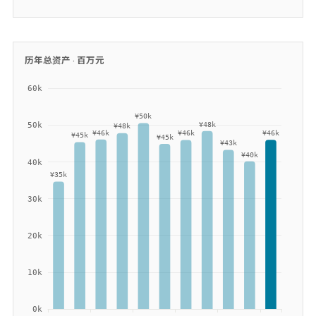
历年总资产 ·
百万元