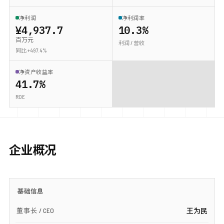
净利润
净利润率
¥4,937.7
10.3%
百万元
利润 / 营收
同比 +497.4%
净资产收益率
41.7%
ROE
企业概况
基础信息
董事长 / CEO
王为民