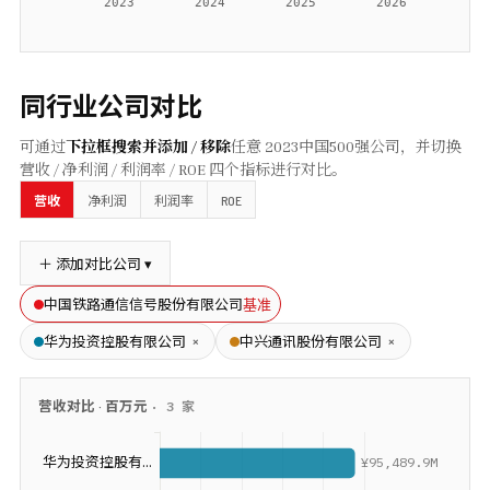
同行业公司对比
可通过
下拉框搜索并添加 / 移除
任意
2023
中国500强公司，并切换
营收 / 净利润 / 利润率 / ROE 四个指标进行对比。
ROE
营收
净利润
利润率
＋ 添加对比公司 ▾
基准
中国铁路通信信号股份有限公司
×
×
华为投资控股有限公司
中兴通讯股份有限公司
营收
对比 ·
百万元
·
3
家