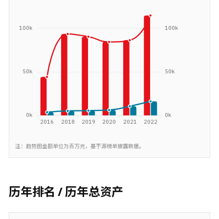
注：趋势图金额单位为百万元，基于源榜单披露数据。
历年排名 / 历年总资产