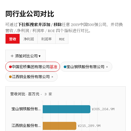
同行业公司对比
可通过
下拉框搜索并添加 / 移除
任意
2019
中国500强公司，并切换
营收 / 净利润 / 利润率 / ROE 四个指标进行对比。
ROE
营收
净利润
利润率
＋ 添加对比公司 ▾
基准
×
中国宏桥集团有限公司
宝山钢铁股份有限公司
×
江西铜业股份有限公司
营收
对比 ·
百万元
·
3
家