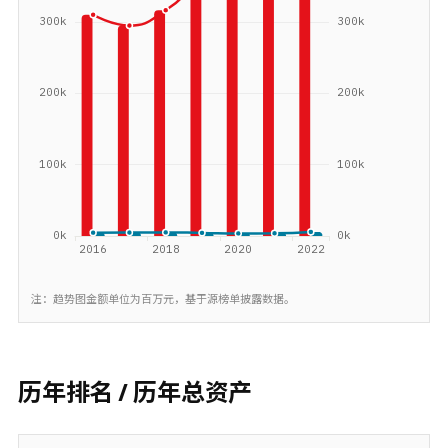
注：趋势图金额单位为百万元，基于源榜单披露数据。
历年排名 / 历年总资产