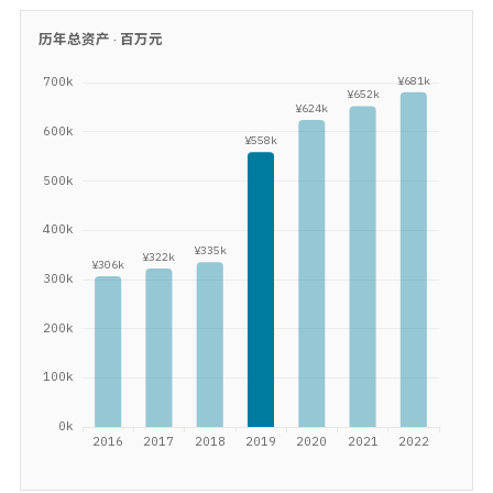
历年总资产 ·
百万元