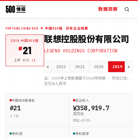
数据洞察
FORTUNE CHINA 500
中国500强
· 历年企业档案
联想控股股份有限公司
2019
中国500强
21
LEGEND HOLDINGS CORPORATION
上年 #
20
↓
1
<
>
2022
2021
2020
2019
20
注：
2019
年上榜数据基于
2018
年财报 · 财务口径：
百万元人民币
中国500强排名
营业收入
#21
¥358,919.7
百万元
↓ 1 位
同比 +13.5%
净利润
净利润率