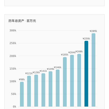
历年总资产 ·
百万元