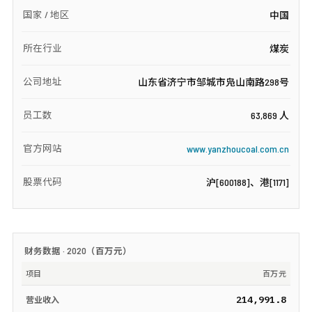
国家 / 地区
中国
所在行业
煤炭
公司地址
山东省济宁市邹城市凫山南路298号
员工数
63,869 人
官方网站
www.yanzhoucoal.com.cn
股票代码
沪[600188]、港[1171]
财务数据 ·
2020
（
百万元
）
项目
百万元
214,991.8
营业收入