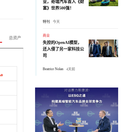
业，奇瑞汽车首入《财
富》世界500强！
特刊
今天
商业
总资产
失控的OpenAI模型，
还入侵了另一家科技公
司
Beatrice Nolan
4天前