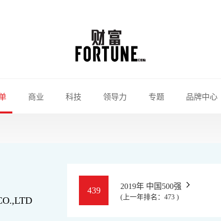
单
商业
科技
领导力
专题
品牌中心
2019年 中国500强
439
(上一年排名：473 )
O.,LTD