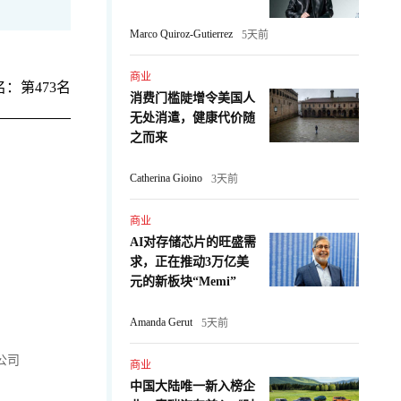
Marco Quiroz-Gutierrez
5天前
商业
：第473名
消费门槛陡增令美国人
无处消遣，健康代价随
之而来
Catherina Gioino
3天前
商业
AI对存储芯片的旺盛需
求，正在推动3万亿美
元的新板块“Memi”
Amanda Gerut
5天前
公司
商业
中国大陆唯一新入榜企