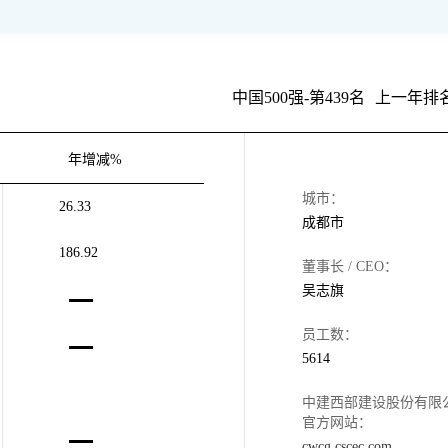
中国500强-第439名
上一年排名
年增减%
城市：
26.33
成都市
186.92
董事长 / CEO：
吴志旗
员工数：
5614
中建西部建设股份有限
官方网站：
cwcg.cscec.com