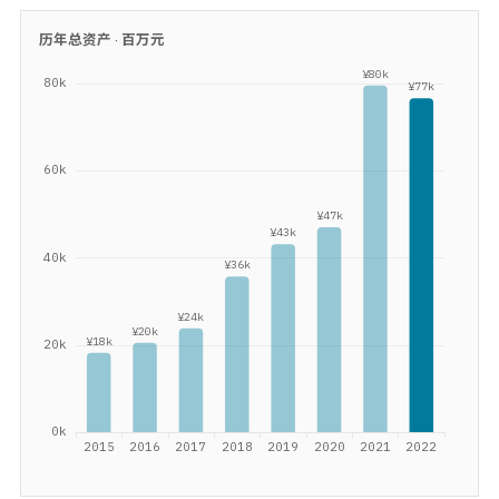
历年总资产 ·
百万元