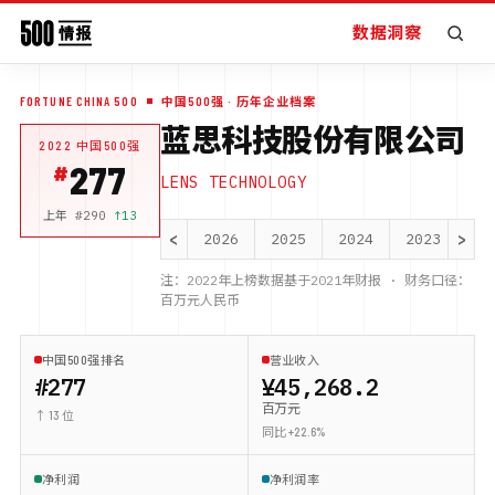
数据洞察
FORTUNE CHINA 500
中国500强
· 历年企业档案
蓝思科技股份有限公司
2022
中国500强
277
LENS TECHNOLOGY
上年 #
290
↑
13
<
>
2026
2025
2024
2023
20
注：
2022
年上榜数据基于
2021
年财报 · 财务口径：
百万元人民币
中国500强排名
营业收入
#277
¥45,268.2
百万元
↑ 13 位
同比 +22.6%
净利润
净利润率