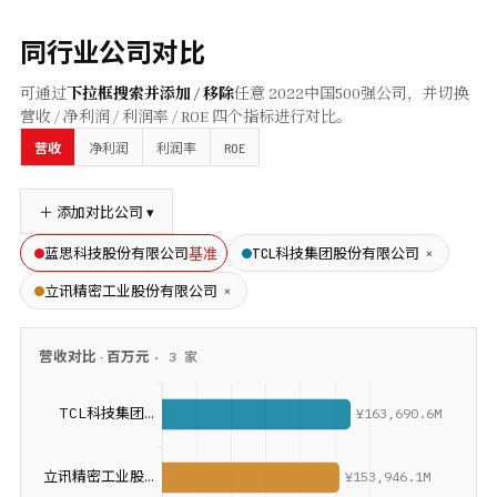
同行业公司对比
可通过
下拉框搜索并添加 / 移除
任意
2022
中国500强公司，并切换
营收 / 净利润 / 利润率 / ROE 四个指标进行对比。
ROE
营收
净利润
利润率
＋ 添加对比公司 ▾
基准
×
蓝思科技股份有限公司
TCL科技集团股份有限公司
×
立讯精密工业股份有限公司
营收
对比 ·
百万元
·
3
家