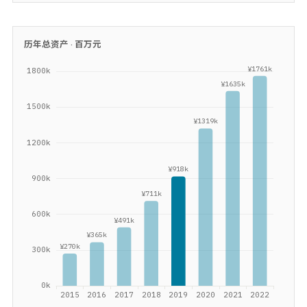
历年总资产 ·
百万元