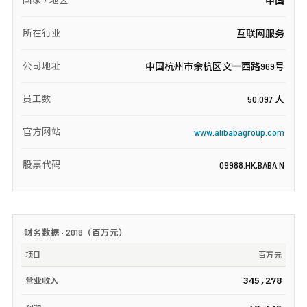
中国
所在行业
互联网服务
公司地址
中国杭州市余杭区文一西路969号
员工数
50,097 人
官方网站
www.alibabagroup.com
股票代码
09988.HK,BABA.N
财务数据 ·
2018
（
百万元
）
项目
百万元
345,278
营业收入