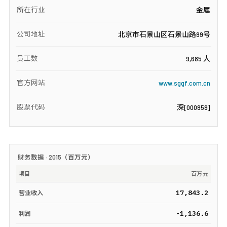
所在行业
金属
公司地址
北京市石景山区石景山路99号
员工数
9,685 人
官方网站
www.sggf.com.cn
股票代码
深[000959]
财务数据 ·
2015
（
百万元
）
项目
百万元
17,843.2
营业收入
-1,136.6
利润