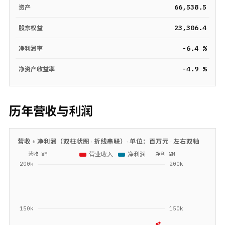
66,538.5
资产
23,306.4
股东权益
-6.4 %
净利润率
-4.9 %
净资产收益率
历年营收与利润
营收 + 净利润（双柱状图 · 折线串联）· 单位：
百万元
· 左右双轴