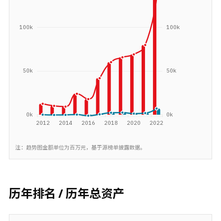
注：趋势图金额单位为百万元，基于源榜单披露数据。
历年排名 / 历年总资产