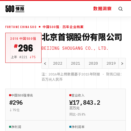
数据洞察
FORTUNE CHINA 500
中国500强
· 历年企业档案
北京首钢股份有限公司
2016
中国500强
296
BEIJING SHOUGANG CO., LTD.
上年 #
221
↓
75
<
>
2022
2021
2020
2019
20
注：
2016
年上榜数据基于
2015
年财报 · 财务口径：
百万元人民币
中国500强排名
营业收入
#296
¥17,843.2
百万元
↓ 75 位
同比 -25.6%
净利润
净利润率