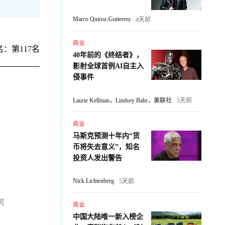
Marco Quiroz-Gutierrez
4天前
商业
：第117名
40年前的《终结者》，
影射全球首例AI自主入
侵事件
Laurie Kellman，Lindsey Bahr，美联社
5天前
商业
马斯克预测十年内“货
币将失去意义”，知名
投资人发出警告
Nick Lichtenberg
5天前
司
商业
中国大陆唯一新入榜企