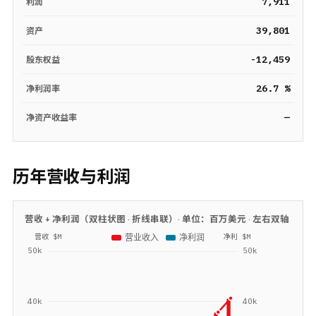
7,911
利润
39,801
资产
-12,459
股东权益
26.7 %
净利润率
—
净资产收益率
历年营收与利润
营收 + 净利润（双柱状图 · 折线串联）· 单位：
百万美元
· 左右双轴