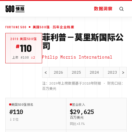
数据洞察
FORTUNE 500
美国500强
· 历年企业档案
菲利普－莫里斯国际公
2019
美国500强
司
110
Philip Morris International
上年 #
108
↓
2
<
>
2026
2025
2024
2023
20
注：
2019
年上榜数据基于
2018
年财报 · 财务口径：
百万美元
美国500强排名
营业收入
#110
$29,625
百万美元
↓ 2 位
同比 +3.1%