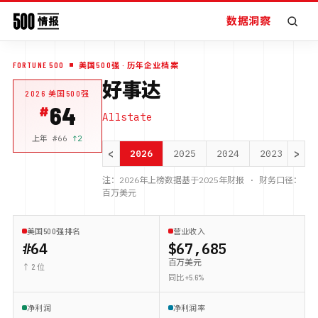
数据洞察
FORTUNE 500
美国500强
· 历年企业档案
好事达
2026
美国500强
64
Allstate
上年 #
66
↑
2
<
>
2026
2025
2024
2023
20
注：
2026
年上榜数据基于
2025
年财报 · 财务口径：
百万美元
美国500强排名
营业收入
#64
$67,685
百万美元
↑ 2 位
同比 +5.6%
净利润
净利润率