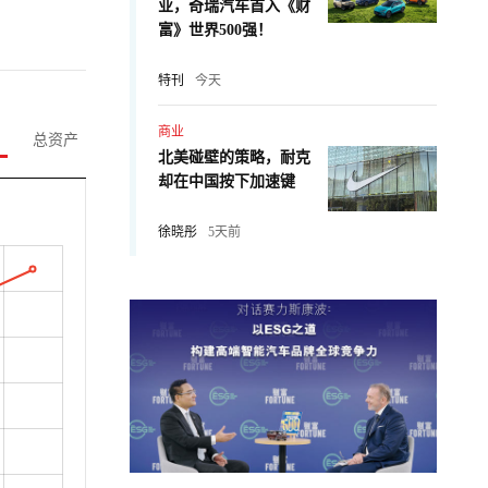
业，奇瑞汽车首入《财
富》世界500强！
特刊
今天
商业
总资产
北美碰壁的策略，耐克
却在中国按下加速键
徐晓彤
5天前