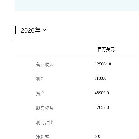
百万美元
129664.0
营业收入
1188.0
利润
48909.0
资产
17657.0
股东权益
利润占比
0.9
净利率