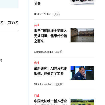
节奏
Beatrice Nolan
3天前
名：第39名
商业
消费门槛陡增令美国人
无处消遣，健康代价随
之而来
Catherina Gioino
4天前
e)
商业
最新研究：AI并没抢走
：
饭碗，但偷走了工资
Nick Lichtenberg
3天前
商业
中国大陆唯一新入榜企