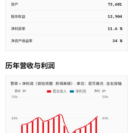
73,681
资产
13,904
股东权益
11.6 %
净利润率
34 %
净资产收益率
历年营收与利润
营收 + 净利润（双柱状图 · 折线串联）· 单位：
百万美元
· 左右双轴