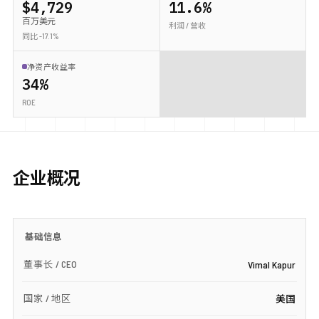
$4,729
11.6%
百万美元
利润 / 营收
同比 -17.1%
净资产收益率
34%
ROE
企业概况
基础信息
董事长 / CEO
Vimal Kapur
国家 / 地区
美国