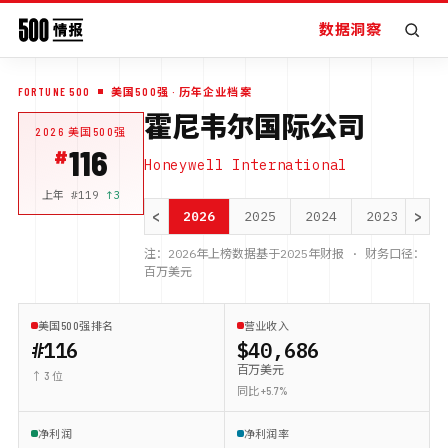
数据洞察
FORTUNE 500
美国500强
· 历年企业档案
霍尼韦尔国际公司
2026
美国500强
116
Honeywell International
上年 #
119
↑
3
<
>
2026
2025
2024
2023
20
注：
2026
年上榜数据基于
2025
年财报 · 财务口径：
百万美元
美国500强排名
营业收入
#116
$40,686
百万美元
↑ 3 位
同比 +5.7%
净利润
净利润率