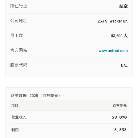
所在行业
航空
公司地址
233 S. Wacker Dr.
员工数
113,200 人
官方网站
www.united.com
股票代码
UAL
财务数据 ·
2025
（
百万美元
）
项目
百万美元
59,070
营业收入
3,353
利润