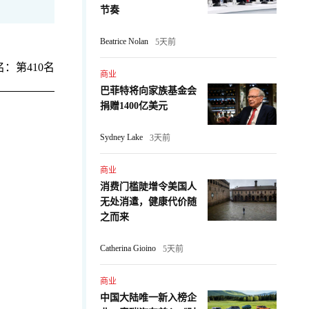
节奏
Beatrice Nolan
5天前
：第410名
商业
巴菲特将向家族基金会
捐赠1400亿美元
Sydney Lake
3天前
商业
消费门槛陡增令美国人
无处消遣，健康代价随
：
之而来
Catherina Gioino
5天前
商业
中国大陆唯一新入榜企