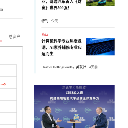
业，奇瑞汽车首入《财
富》世界500强！
om
特刊
今天
商业
总资产
计算机科学专业热度退
潮，AI素养辅修专业应
运而生
Heather Hollingsworth，美联社
4天前