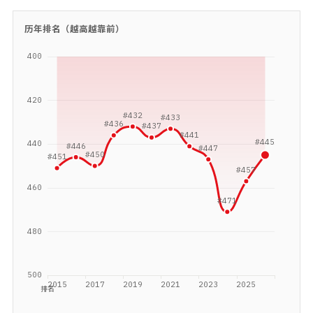
历年排名（越高越靠前）