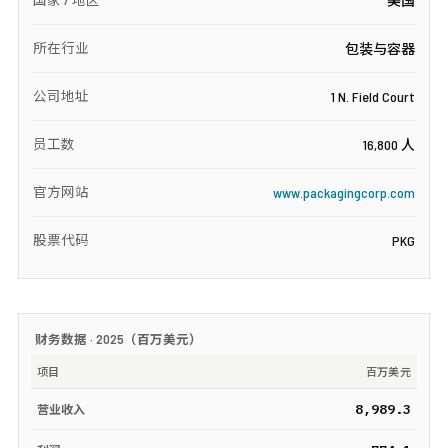
美国
所在行业
包装与容器
公司地址
1 N. Field Court
员工数
16,800 人
官方网站
www.packagingcorp.com
股票代码
PKG
财务数据 ·
2025
（
百万美元
）
项目
百万美元
8,989.3
营业收入