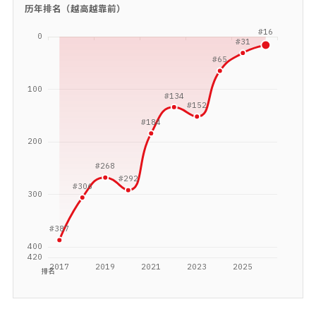
历年排名（越高越靠前）