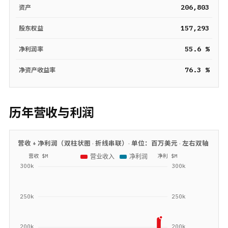
206,803
资产
157,293
股东权益
55.6 %
净利润率
76.3 %
净资产收益率
历年营收与利润
营收 + 净利润（双柱状图 · 折线串联）· 单位：
百万美元
· 左右双轴