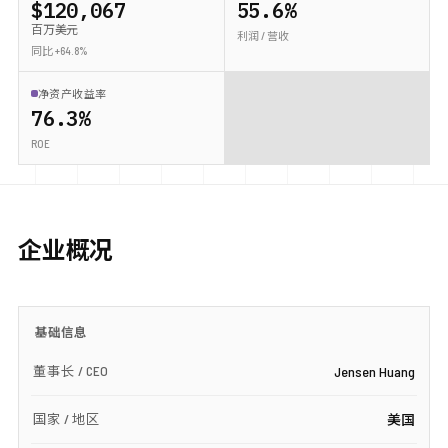
$120,067
55.6%
百万美元
利润 / 营收
同比 +64.8%
净资产收益率
76.3%
ROE
企业概况
基础信息
董事长 / CEO
Jensen Huang
国家 / 地区
美国