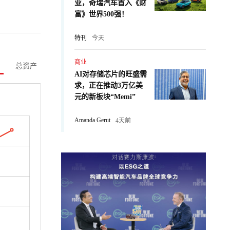
业，奇瑞汽车首入《财
富》世界500强！
特刊
今天
商业
总资产
AI对存储芯片的旺盛需
求，正在推动3万亿美
元的新板块“Memi”
Amanda Gerut
4天前