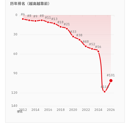
历年排名（越高越靠前）