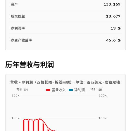
130,169
资产
18,677
股东权益
19 %
净利润率
46.6 %
净资产收益率
历年营收与利润
营收 + 净利润（双柱状图 · 折线串联）· 单位：
百万美元
· 左右双轴