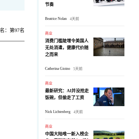
节奏
Beatrice Nolan
4天前
名：第97名
商业
消费门槛陡增令美国人
无处消遣，健康代价随
之而来
Catherina Gioino
5天前
商业
最新研究：AI并没抢走
饭碗，但偷走了工资
Nick Lichtenberg
4天前
商业
中国大陆唯一新入榜企