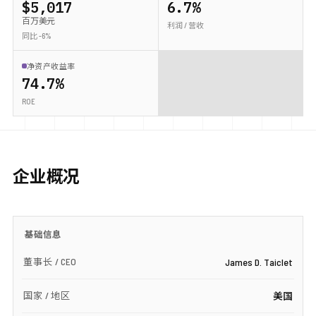
$5,017
6.7%
百万美元
利润 / 营收
同比 -6%
净资产收益率
74.7%
ROE
企业概况
基础信息
董事长 / CEO
James D. Taiclet
国家 / 地区
美国