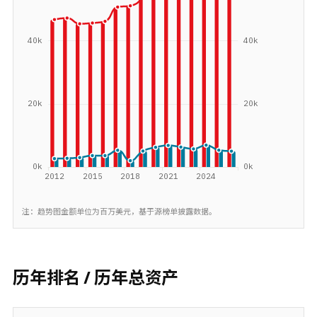
注：趋势图金额单位为百万美元，基于源榜单披露数据。
历年排名 / 历年总资产