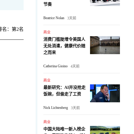
节奏
Beatrice Nolan
3天前
排名：第2名
商业
消费门槛陡增令美国人
无处消遣，健康代价随
之而来
Catherina Gioino
4天前
商业
最新研究：AI并没抢走
：
饭碗，但偷走了工资
Nick Lichtenberg
3天前
商业
中国大陆唯一新入榜企