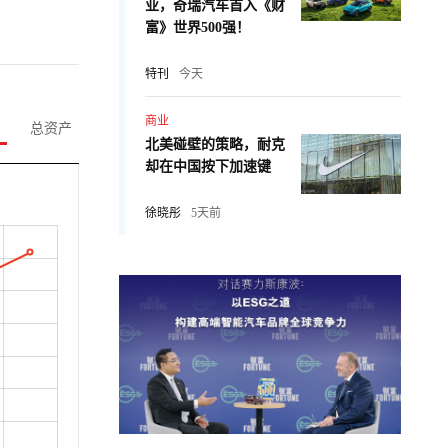
业，奇瑞汽车首入《财
富》世界500强！
特刊
今天
商业
总资产
北美碰壁的策略，耐克
却在中国按下加速键
徐晓彤
5天前