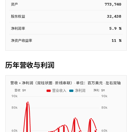
773,740
资产
32,438
股东权益
5.9 %
净利润率
11 %
净资产收益率
历年营收与利润
营收 + 净利润（双柱状图 · 折线串联）· 单位：
百万美元
· 左右双轴