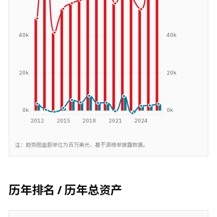
注：趋势图金额单位为百万美元，基于源榜单披露数据。
历年排名 / 历年总资产