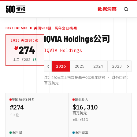
数据洞察
FORTUNE 500
美国500强
· 历年企业档案
IQVIA Holdings公司
2026
美国500强
274
IQVIA Holdings
上年 #
282
↑
8
<
>
2026
2025
2024
2023
20
注：
2026
年上榜数据基于
2025
年财报 · 财务口径：
百万美元
美国500强排名
营业收入
#274
$16,310
百万美元
↑ 8 位
同比 +5.9%
净利润
净利润率