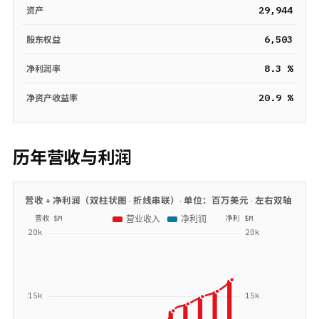
29,944
资产
6,503
股东权益
8.3 %
净利润率
20.9 %
净资产收益率
历年营收与利润
营收 + 净利润（双柱状图 · 折线串联）· 单位：
百万美元
· 左右双轴