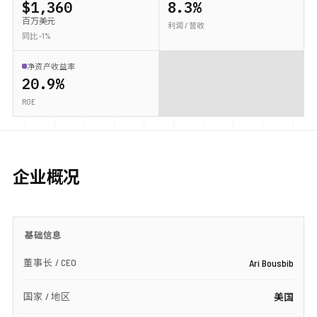
$1,360
8.3%
百万美元
利润 / 营收
同比 -1%
净资产收益率
20.9%
ROE
企业概况
基础信息
董事长 / CEO
Ari Bousbib
国家 / 地区
美国