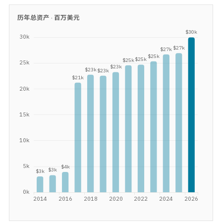
历年总资产 ·
百万美元