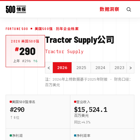
数据洞察
FORTUNE 500
美国500强
· 历年企业档案
Tractor Supply公司
2026
美国500强
290
Tractor Supply
上年 #
296
↑
6
<
>
2026
2025
2024
2023
20
注：
2026
年上榜数据基于
2025
年财报 · 财务口径：
百万美元
美国500强排名
营业收入
#290
$15,524.1
百万美元
↑ 6 位
同比 +4.3%
净利润
净利润率