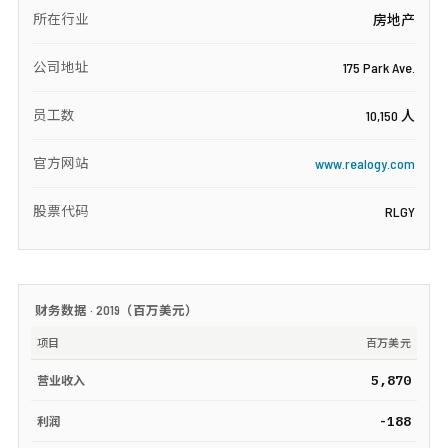
所在行业
房地产
公司地址
175 Park Ave.
员工数
10,150 人
官方网站
www.realogy.com
股票代码
RLGY
财务数据 ·
2019
（
百万美元
）
项目
百万美元
5,870
营业收入
-188
利润