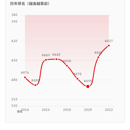
历年排名（越高越靠前）