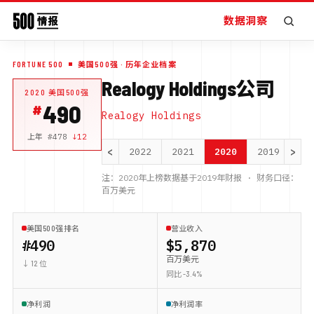
数据洞察
FORTUNE 500
美国500强
· 历年企业档案
Realogy Holdings公司
2020
美国500强
490
Realogy Holdings
上年 #
478
↓
12
<
>
2022
2021
2020
2019
20
注：
2020
年上榜数据基于
2019
年财报 · 财务口径：
百万美元
美国500强排名
营业收入
#490
$5,870
百万美元
↓ 12 位
同比 -3.4%
净利润
净利润率