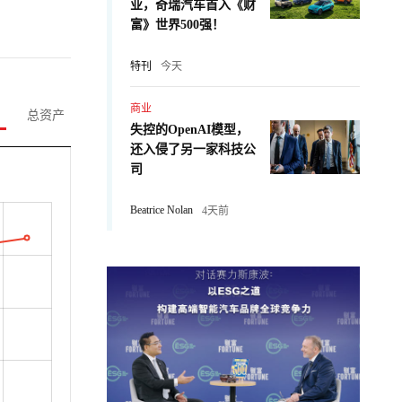
业，奇瑞汽车首入《财
富》世界500强！
特刊
今天
商业
总资产
失控的OpenAI模型，
还入侵了另一家科技公
司
Beatrice Nolan
4天前